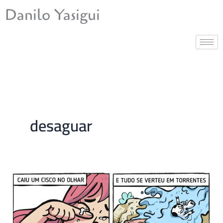
Ir
Danilo Yasigui
para
o
conteúdo
desaguar