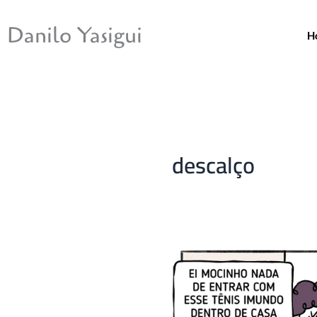
Ir
para
Danilo Yasigui
H
o
conteúdo
descalço