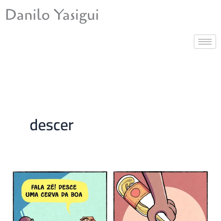
Ir
Danilo Yasigui
para
o
conteúdo
descer