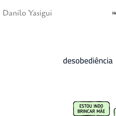
Ir
para
Danilo Yasigui
H
o
conteúdo
desobediência