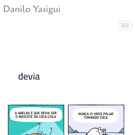
Ir
Danilo Yasigui
para
o
conteúdo
devia