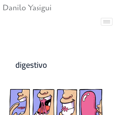
Ir
Danilo Yasigui
para
o
conteúdo
digestivo