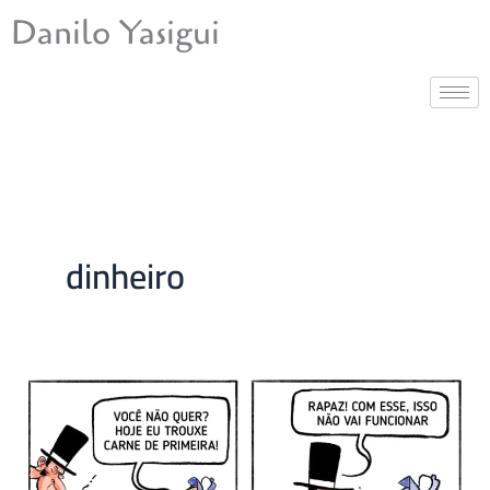
Ir
Danilo Yasigui
para
o
conteúdo
dinheiro