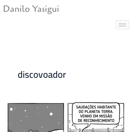
Ir
Danilo Yasigui
para
o
conteúdo
discovoador