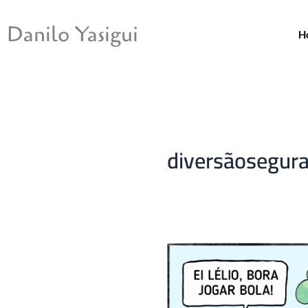
Ir
para
Danilo Yasigui
H
o
conteúdo
diversãosegur