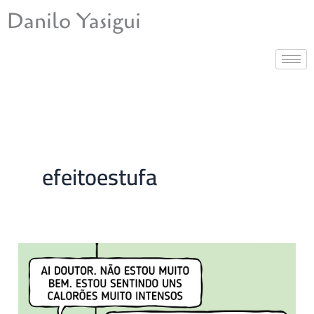
Ir
Danilo Yasigui
para
o
conteúdo
efeitoestufa