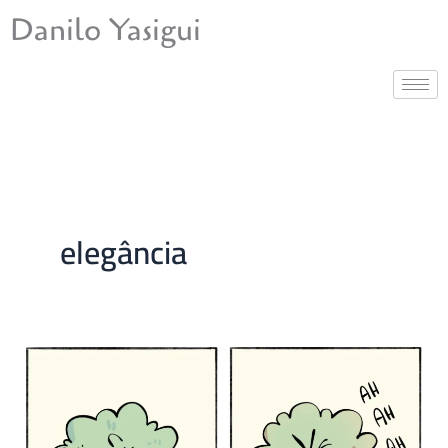
Ir
Danilo Yasigui
para
o
conteúdo
elegância