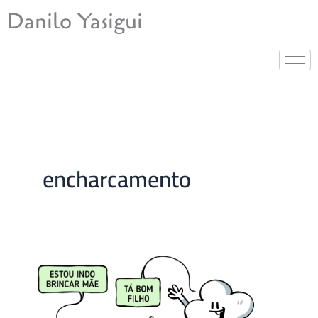
Ir
Danilo Yasigui
para
o
conteúdo
encharcamento