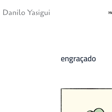
Ir
para
Danilo Yasigui
H
o
conteúdo
engraçado