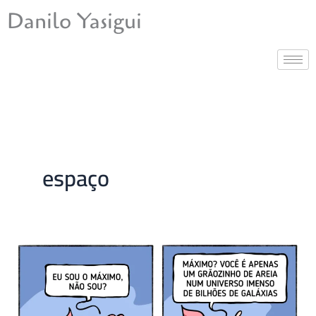
Ir
Danilo Yasigui
para
o
conteúdo
espaço