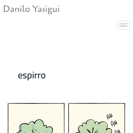
Ir
Danilo Yasigui
para
o
conteúdo
espirro