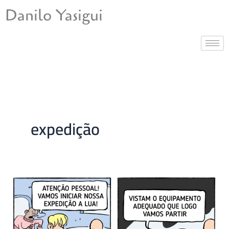
Ir
Danilo Yasigui
para
o
conteúdo
expedição