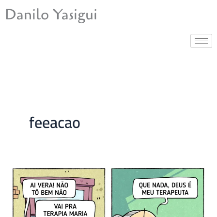
Ir
Danilo Yasigui
para
o
conteúdo
feeacao