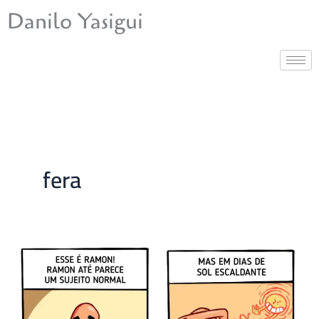
Ir
Danilo Yasigui
para
o
conteúdo
fera