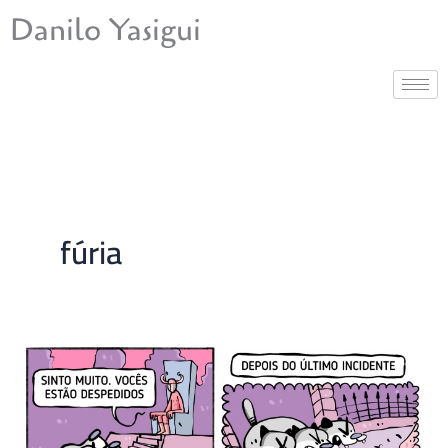
Ir
Danilo Yasigui
para
o
conteúdo
fúria