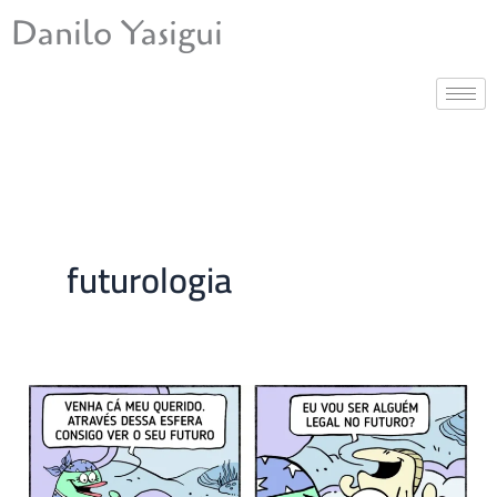
Ir
Danilo Yasigui
para
o
conteúdo
futurologia