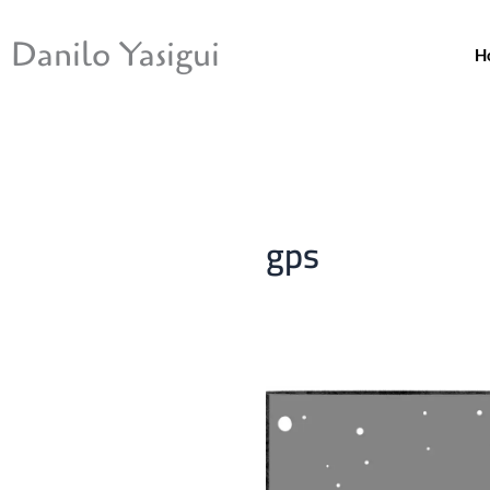
Ir
para
Danilo Yasigui
H
o
conteúdo
gps