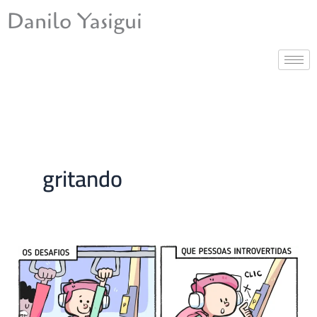
Ir
Danilo Yasigui
para
o
conteúdo
gritando