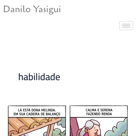
Ir
Danilo Yasigui
para
o
conteúdo
habilidade