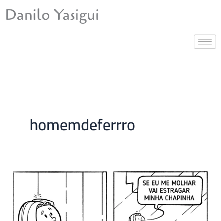
Ir
Danilo Yasigui
para
o
conteúdo
homemdeferrro