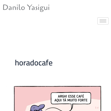
Ir
Danilo Yasigui
para
o
conteúdo
horadocafe