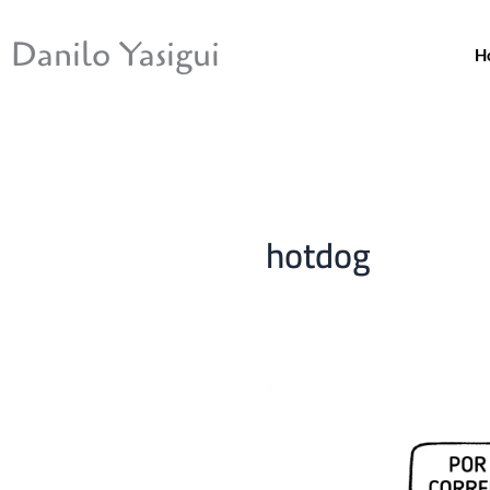
Ir
para
Danilo Yasigui
H
o
conteúdo
hotdog