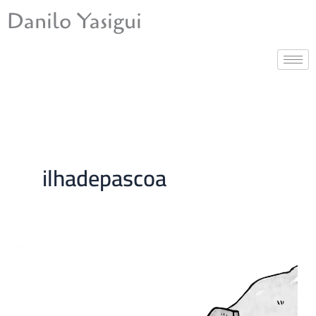
Ir
Danilo Yasigui
para
o
conteúdo
ilhadepascoa