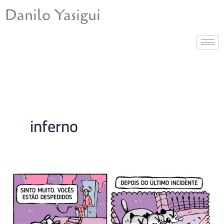
Ir
Danilo Yasigui
para
o
conteúdo
inferno