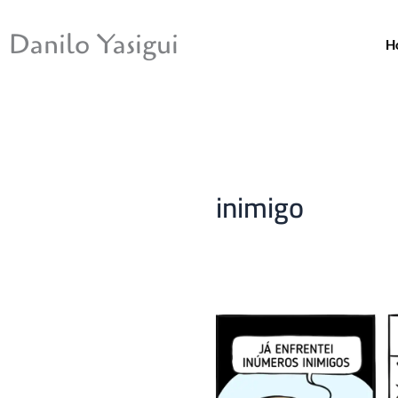
Ir
para
Danilo Yasigui
H
o
conteúdo
inimigo