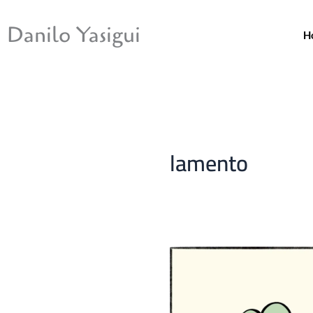
Ir
para
Danilo Yasigui
H
o
conteúdo
lamento