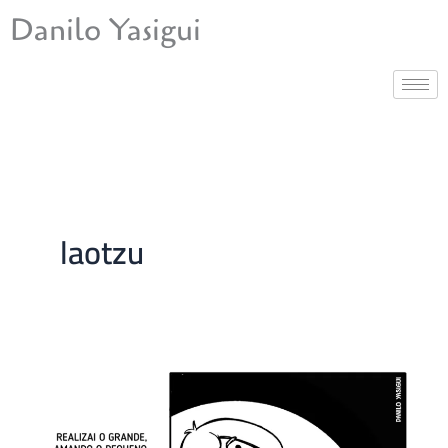
Ir
Danilo Yasigui
para
o
conteúdo
laotzu