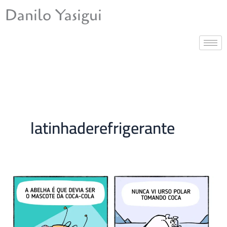
Ir
Danilo Yasigui
para
o
conteúdo
latinhaderefrigerante