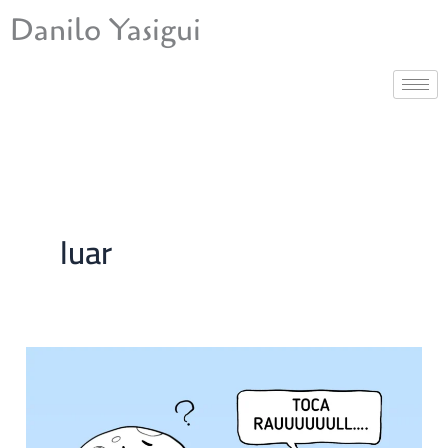
Ir
Danilo Yasigui
para
o
conteúdo
luar