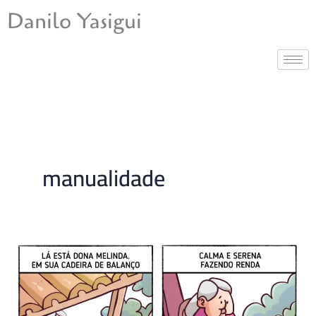
Ir
Danilo Yasigui
para
o
conteúdo
manualidade