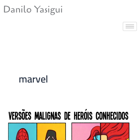
Ir
Danilo Yasigui
para
o
conteúdo
marvel