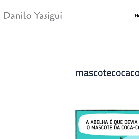
Ir
para
Danilo Yasigui
H
o
conteúdo
mascotecocaco