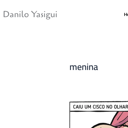
Ir
para
Danilo Yasigui
H
o
conteúdo
menina