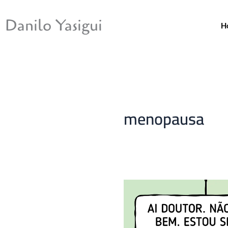
Ir
para
Danilo Yasigui
H
o
conteúdo
menopausa