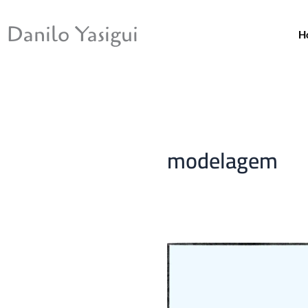
Ir
para
Danilo Yasigui
H
o
conteúdo
modelagem