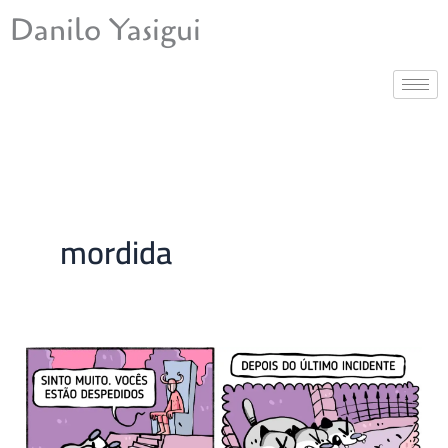
Ir
Danilo Yasigui
para
o
conteúdo
mordida