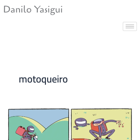
Ir
Danilo Yasigui
para
o
conteúdo
motoqueiro