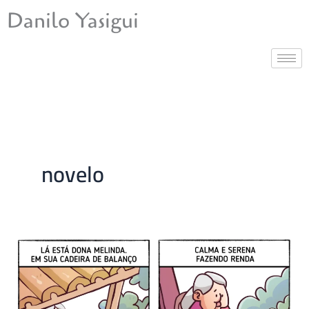
Ir
Danilo Yasigui
para
o
conteúdo
novelo