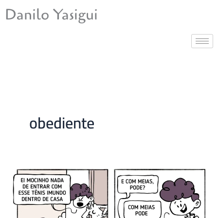
Ir
Danilo Yasigui
para
o
conteúdo
obediente