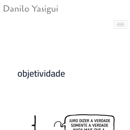
Ir
Danilo Yasigui
para
o
conteúdo
objetividade