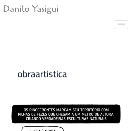
Ir
Danilo Yasigui
para
o
conteúdo
obraartistica