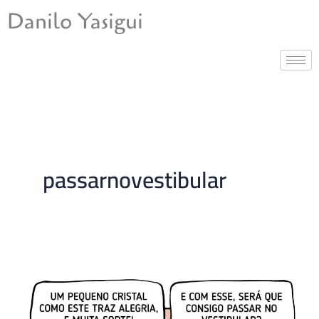
Ir
Danilo Yasigui
para
o
conteúdo
passarnovestibular