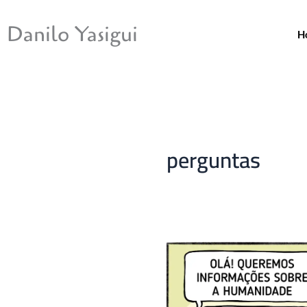
Ir
para
Danilo Yasigui
H
o
conteúdo
perguntas