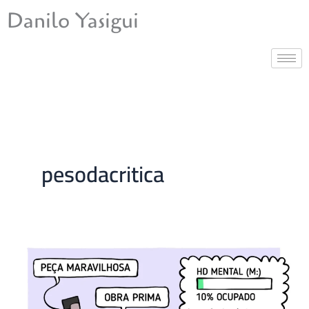
Ir
Danilo Yasigui
para
o
conteúdo
pesodacritica