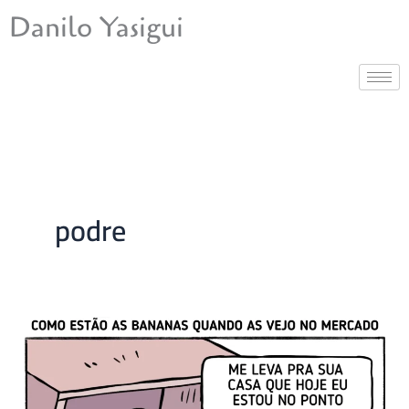
Ir
Danilo Yasigui
para
o
conteúdo
podre