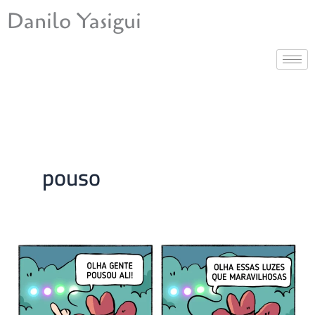
Ir
Danilo Yasigui
para
o
conteúdo
pouso